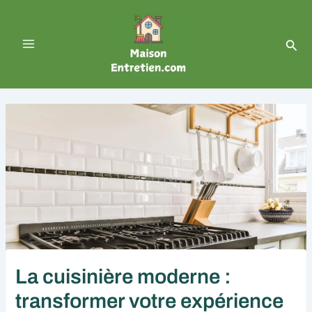
Aller
Navigation
Main
au
des
contenu
articles
Menu
Rech
La cuisinière moderne :
transformer votre expérience