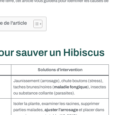
ine terre, cet article vous guidera pour identifier les causes de
de l'article
our sauver un Hibiscus
Solutions d’intervention
Jaunissement (arrosage), chute boutons (stress),
taches brunes/noires (
maladie fongique
), insectes
ou substance collante (parasites).
Isoler la plante, examiner les racines, supprimer
parties malades,
ajuster l’arrosage
et placer dans