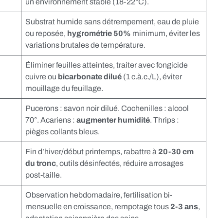
un environnement stable (18-22°C).
Substrat humide sans détrempement, eau de pluie
ou reposée,
hygrométrie 50%
minimum, éviter les
variations brutales de température.
Éliminer feuilles atteintes, traiter avec fongicide
cuivre ou
bicarbonate dilué
(1 c.à.c./L), éviter
mouillage du feuillage.
Pucerons : savon noir dilué. Cochenilles : alcool
70°. Acariens :
augmenter humidité
. Thrips :
pièges collants bleus.
Fin d’hiver/début printemps, rabattre à
20-30 cm
du tronc
, outils désinfectés, réduire arrosages
post-taille.
Observation hebdomadaire, fertilisation bi-
mensuelle en croissance, rempotage tous
2-3 ans
,