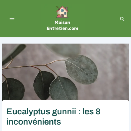
Aller
Navigation
Main
au
des
contenu
articles
Menu
Rech
Eucalyptus gunnii : les 8
inconvénients