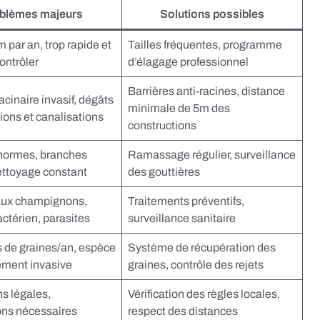
blèmes majeurs
Solutions possibles
 par an, trop rapide et
Tailles fréquentes, programme
contrôler
d’élagage professionnel
Barrières anti-racines, distance
cinaire invasif, dégâts
minimale de 5m des
ions et canalisations
constructions
énormes, branches
Ramassage régulier, surveillance
nettoyage constant
des gouttières
aux champignons,
Traitements préventifs,
ctérien, parasites
surveillance sanitaire
s de graines/an, espèce
Système de récupération des
ement invasive
graines, contrôle des rejets
ns légales,
Vérification des règles locales,
ons nécessaires
respect des distances