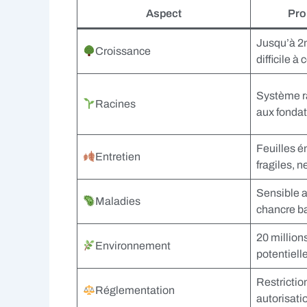
Aspect
Pro
Jusqu’à 2m
Croissance
difficile à 
Système ra
Racines
aux fondat
Feuilles 
Entretien
fragiles, 
Sensible 
Maladies
chancre ba
20 million
Environnement
potentiell
Restrictio
Réglementation
autorisati