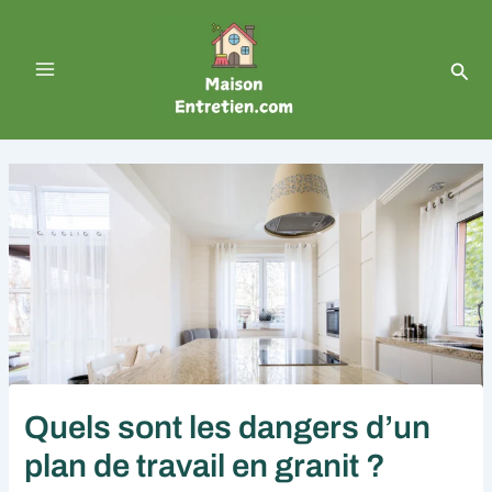
Aller
Navigation
Main
au
des
contenu
articles
Menu
Rech
Quels sont les dangers d’un
plan de travail en granit ?