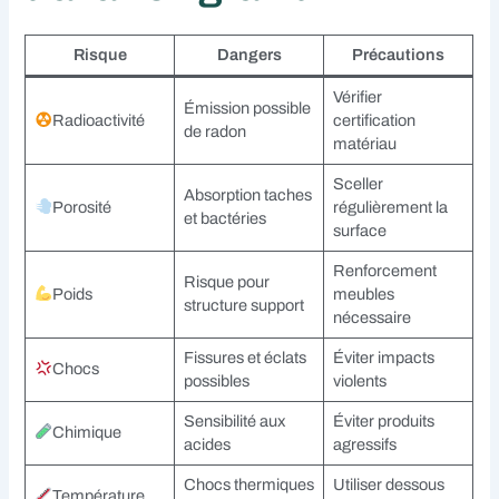
Risque
Dangers
Précautions
Vérifier
Émission possible
Radioactivité
certification
de radon
matériau
Sceller
Absorption taches
Porosité
régulièrement la
et bactéries
surface
Renforcement
Risque pour
Poids
meubles
structure support
nécessaire
Fissures et éclats
Éviter impacts
Chocs
possibles
violents
Sensibilité aux
Éviter produits
Chimique
acides
agressifs
Chocs thermiques
Utiliser dessous
Température