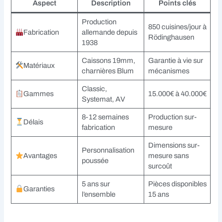
Aspect
Description
Points clés
Production
850 cuisines/jour à
Fabrication
allemande depuis
Rödinghausen
1938
Caissons 19mm,
Garantie à vie sur
Matériaux
charnières Blum
mécanismes
Classic,
Gammes
15.000€ à 40.000€
Systemat, AV
8-12 semaines
Production sur-
Délais
fabrication
mesure
Dimensions sur-
Personnalisation
Avantages
mesure sans
poussée
surcoût
5 ans sur
Pièces disponibles
Garanties
l’ensemble
15 ans