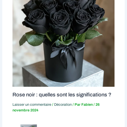
Rose noir : quelles sont les significations ?
Laisser un commentaire
/
Décoration
/ Par
Fabien
/
26
novembre 2024