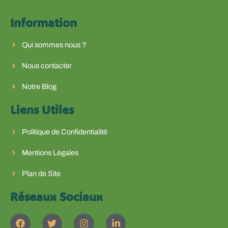
Information
Qui sommes nous ?
Nous contacter
Notre Blog
Liens Utiles
Politique de Confidentialité
Mentions Légales
Plan de Site
Réseaux Sociaux
F
T
I
L
a
w
n
i