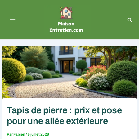
Aller
Navigation
Main
au
des
contenu
articles
Menu
Rech
Tapis de pierre : prix et pose
pour une allée extérieure
Par
Fabien
/
6 juillet 2026