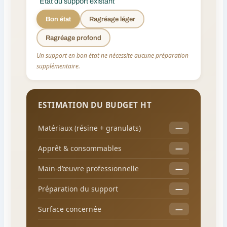
État du support existant
Bon état
Ragréage léger
Ragréage profond
Un support en bon état ne nécessite aucune préparation
supplémentaire.
ESTIMATION DU BUDGET HT
—
Matériaux (résine + granulats)
—
Apprêt & consommables
—
Main-d’œuvre professionnelle
—
Préparation du support
—
Surface concernée