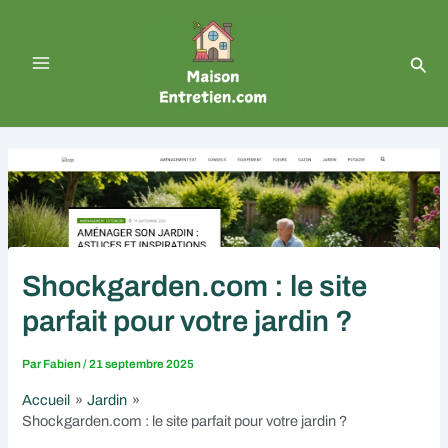
Aller
Navigation
Main
au
des
contenu
articles
Menu
Rech
Shockgarden.com : le site
parfait pour votre jardin ?
Par
Fabien
/
21 septembre 2025
Accueil
Jardin
Shockgarden.com : le site parfait pour votre jardin ?