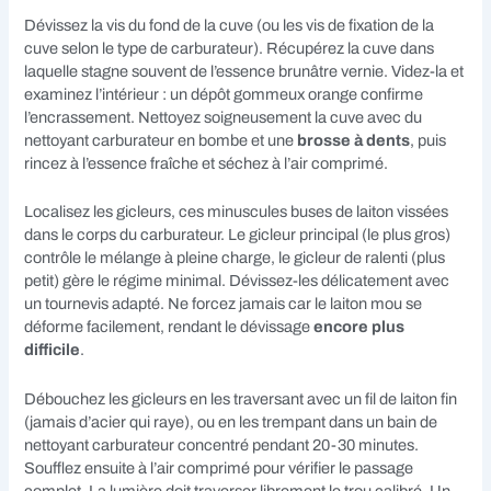
Dévissez la vis du fond de la cuve (ou les vis de fixation de la
cuve selon le type de carburateur). Récupérez la cuve dans
laquelle stagne souvent de l’essence brunâtre vernie. Videz-la et
examinez l’intérieur : un dépôt gommeux orange confirme
l’encrassement. Nettoyez soigneusement la cuve avec du
nettoyant carburateur en bombe et une
brosse à dents
, puis
rincez à l’essence fraîche et séchez à l’air comprimé.
Localisez les gicleurs, ces minuscules buses de laiton vissées
dans le corps du carburateur. Le gicleur principal (le plus gros)
contrôle le mélange à pleine charge, le gicleur de ralenti (plus
petit) gère le régime minimal. Dévissez-les délicatement avec
un tournevis adapté. Ne forcez jamais car le laiton mou se
déforme facilement, rendant le dévissage
encore plus
difficile
.
Débouchez les gicleurs en les traversant avec un fil de laiton fin
(jamais d’acier qui raye), ou en les trempant dans un bain de
nettoyant carburateur concentré pendant 20-30 minutes.
Soufflez ensuite à l’air comprimé pour vérifier le passage
complet. La lumière doit traverser librement le trou calibré. Un