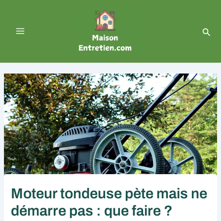
Aller
Navigation
Main
au
des
contenu
articles
Menu
Rech
Moteur tondeuse pète mais ne
démarre pas : que faire ?