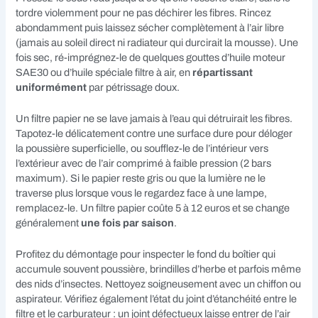
tordre violemment pour ne pas déchirer les fibres. Rincez
abondamment puis laissez sécher complètement à l’air libre
(jamais au soleil direct ni radiateur qui durcirait la mousse). Une
fois sec, ré-imprégnez-le de quelques gouttes d’huile moteur
SAE30 ou d’huile spéciale filtre à air, en
répartissant
uniformément
par pétrissage doux.
Un filtre papier ne se lave jamais à l’eau qui détruirait les fibres.
Tapotez-le délicatement contre une surface dure pour déloger
la poussière superficielle, ou soufflez-le de l’intérieur vers
l’extérieur avec de l’air comprimé à faible pression (2 bars
maximum). Si le papier reste gris ou que la lumière ne le
traverse plus lorsque vous le regardez face à une lampe,
remplacez-le. Un filtre papier coûte 5 à 12 euros et se change
généralement
une fois par saison
.
Profitez du démontage pour inspecter le fond du boîtier qui
accumule souvent poussière, brindilles d’herbe et parfois même
des nids d’insectes. Nettoyez soigneusement avec un chiffon ou
aspirateur. Vérifiez également l’état du joint d’étanchéité entre le
filtre et le carburateur : un joint défectueux laisse entrer de l’air