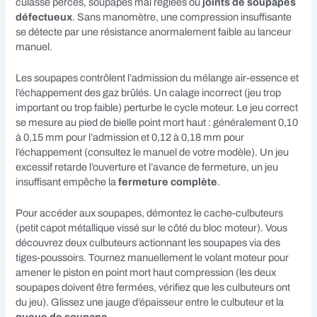
culasse percés, soupapes mal réglées ou
joints de soupapes
défectueux
. Sans manomètre, une compression insuffisante
se détecte par une résistance anormalement faible au lanceur
manuel.
Les soupapes contrôlent l’admission du mélange air-essence et
l’échappement des gaz brûlés. Un calage incorrect (jeu trop
important ou trop faible) perturbe le cycle moteur. Le jeu correct
se mesure au pied de bielle point mort haut : généralement 0,10
à 0,15 mm pour l’admission et 0,12 à 0,18 mm pour
l’échappement (consultez le manuel de votre modèle). Un jeu
excessif retarde l’ouverture et l’avance de fermeture, un jeu
insuffisant empêche la
fermeture complète
.
Pour accéder aux soupapes, démontez le cache-culbuteurs
(petit capot métallique vissé sur le côté du bloc moteur). Vous
découvrez deux culbuteurs actionnant les soupapes via des
tiges-poussoirs. Tournez manuellement le volant moteur pour
amener le piston en point mort haut compression (les deux
soupapes doivent être fermées, vérifiez que les culbuteurs ont
du jeu). Glissez une jauge d’épaisseur entre le culbuteur et la