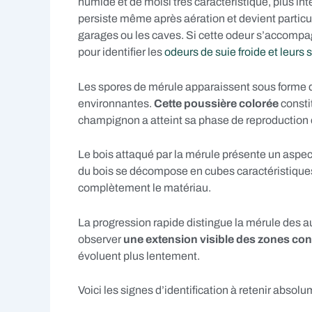
humide et de moisi très caractéristique, plus in
persiste même après aération et devient partic
garages ou les caves. Si cette odeur s’accomp
pour identifier les
odeurs de suie froide et leurs 
Les spores de mérule apparaissent sous forme d
environnantes.
Cette poussière colorée
consti
champignon a atteint sa phase de reproduction e
Le bois attaqué par la mérule présente un aspect 
du bois se décompose en cubes caractéristiques, 
complètement le matériau.
La progression rapide distingue la mérule des 
observer
une extension visible des zones co
évoluent plus lentement.
Voici les signes d’identification à retenir absolu