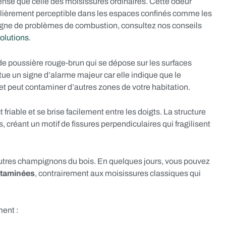
tense que celle des moisissures ordinaires. Cette odeur
ulièrement perceptible dans les espaces confinés comme les
agne de problèmes de combustion, consultez nos conseils
solutions
.
e poussière rouge-brun qui se dépose sur les surfaces
tue un signe d’alarme majeur car elle indique que le
t peut contaminer d’autres zones de votre habitation.
friable et se brise facilement entre les doigts. La structure
créant un motif de fissures perpendiculaires qui fragilisent
autres champignons du bois. En quelques jours, vous pouvez
ntaminées
, contrairement aux moisissures classiques qui
ment :