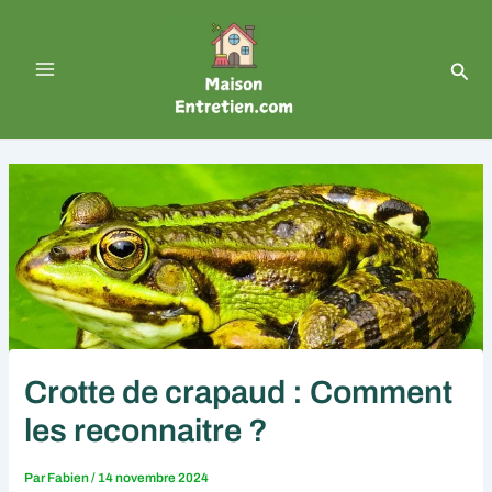
Aller
Navigation
Main
au
des
contenu
articles
Menu
Rech
Crotte de crapaud : Comment
les reconnaitre ?
Par
Fabien
/
14 novembre 2024