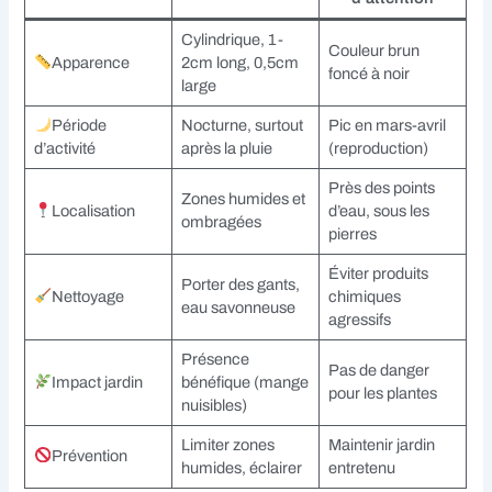
Cylindrique, 1-
Couleur brun
Apparence
2cm long, 0,5cm
foncé à noir
large
Période
Nocturne, surtout
Pic en mars-avril
d’activité
après la pluie
(reproduction)
Près des points
Zones humides et
Localisation
d’eau, sous les
ombragées
pierres
Éviter produits
Porter des gants,
Nettoyage
chimiques
eau savonneuse
agressifs
Présence
Pas de danger
Impact jardin
bénéfique (mange
pour les plantes
nuisibles)
Limiter zones
Maintenir jardin
Prévention
humides, éclairer
entretenu