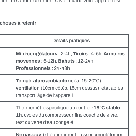
sement et surtout, comment savoir quand votre appareil est
choses à retenir
Détails pratiques
Mini-congélateurs
: 2-4h,
Tiroirs
: 4-6h,
Armoires
moyennes
: 6-12h,
Bahuts
: 12-24h,
Professionnels
: 24-48h
Température ambiante
(idéal 15-20°C),
ventilation
(10cm côtés, 15cm dessus), état après
transport, âge de l’appareil
Thermomètre spécifique au centre,
-18°C stable
1h
, cycles du compresseur, fine couche de givre,
test du verre d’eau congelé
Ne pas ouvrir
fréquemment, laisser complètement